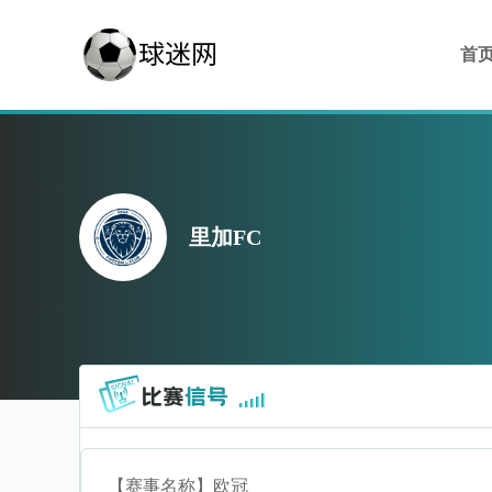
首
里加FC
【赛事名称】
欧冠