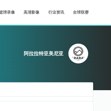
篮球录像
高清影像
行业资讯
全球联赛
阿拉拉特亚美尼亚