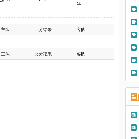
亚
主队
比分结果
客队
主队
比分结果
客队