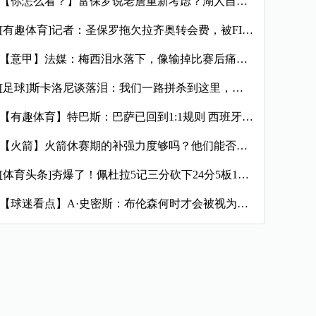
【你怎么看？】富保罗说老詹重新考虑？湖人自媒体：他再回湖人那
[有趣体育]记者：圣保罗拖欠拉齐奥转会费，被FIFA处以转会
【意甲】法媒：梅西泪水落下，像输掉比赛后痛哭的孩子，时光仿佛
[足球]斯卡洛尼谈落泪：我们一路拼杀到这里，所经历的一切太震
【有趣体育】特巴斯：巴萨已回到1:1规则 西班牙有最好的联赛
【火箭】火箭休赛期的补强力度够吗？他们能否在西部与顶尖豪强抗
[体育头条]夯爆了！佩杜拉5记三分砍下24分5板11助6断
【球迷看点】A·史密斯：布伦森何时才会被视为超巨？卫冕冠军不