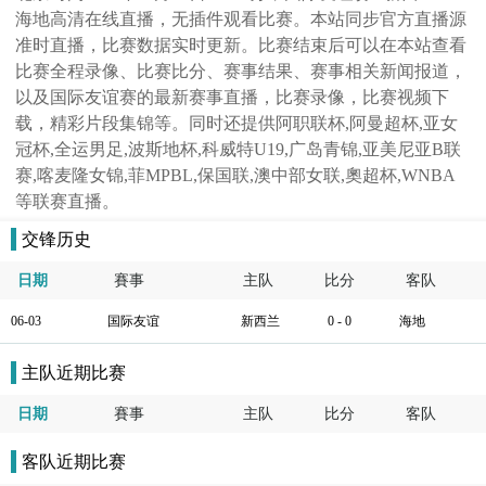
海地高清在线直播，无插件观看比赛。本站同步官方直播源
准时直播，比赛数据实时更新。比赛结束后可以在本站查看
比赛全程录像、比赛比分、赛事结果、赛事相关新闻报道，
以及国际友谊赛的最新赛事直播，比赛录像，比赛视频下
载，精彩片段集锦等。同时还提供阿职联杯,阿曼超杯,亚女
冠杯,全运男足,波斯地杯,科威特U19,广岛青锦,亚美尼亚B联
赛,喀麦隆女锦,菲MPBL,保国联,澳中部女联,奧超杯,WNBA
等联赛直播。
交锋历史
日期
賽事
主队
比分
客队
06-03
国际友谊
新西兰
0 - 0
海地
主队近期比赛
日期
賽事
主队
比分
客队
客队近期比赛