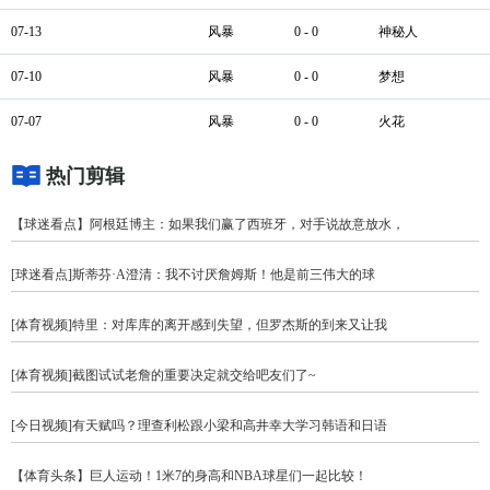
07-13
风暴
0 - 0
神秘人
07-10
风暴
0 - 0
梦想
07-07
风暴
0 - 0
火花
热门剪辑
【球迷看点】阿根廷博主：如果我们赢了西班牙，对手说故意放水，
[球迷看点]斯蒂芬·A澄清：我不讨厌詹姆斯！他是前三伟大的球
[体育视频]特里：对库库的离开感到失望，但罗杰斯的到来又让我
[体育视频]截图试试老詹的重要决定就交给吧友们了~
[今日视频]有天赋吗？理查利松跟小梁和高井幸大学习韩语和日语
【体育头条】巨人运动！1米7的身高和NBA球星们一起比较！