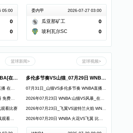
6 05:00
委内甲
2026-07-27 03:00
0
0
瓜亚那矿工
0
0
玻利瓦尔SC
篮球新闻>
篮球视频>
阳光VS神秘人_07月29日 WNBA[在线观看]
多伦多节奏VS山猫_07月29日 WNBA[高清直播]
07月29日_自由人VS火花 WNBA直播 在线观看
07月31日_山猫VS多伦多节奏 WNBA直播 高清直播
07月23日_水星VS火花 WNBA直播 免费在线直播
2026年07月23日 WNBA:山猫VS风暴_在线观看
在线观看比赛
2026年07月23日_飞翼VS波特兰火焰 WNBA直播 高
神秘人VS女武神 WNBA【比赛在线观看】_2026年07月
2026年07月20日 WNBA 火花VS飞翼 比赛直播