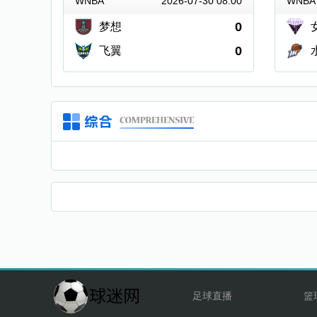
WNBA
2026-07-30 08:00
WNBA
0
梦想
0
飞翼
足球直播
篮