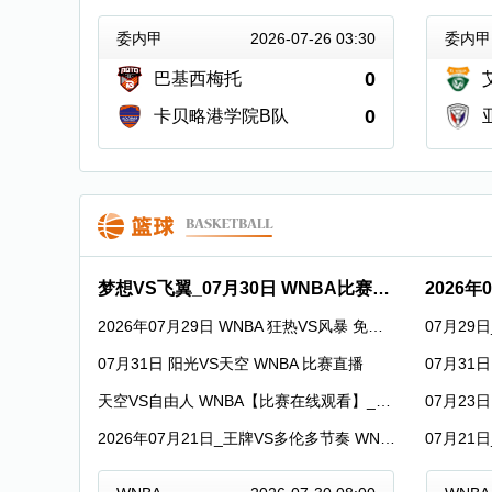
委内甲
2026-07-26 03:30
委内甲
0
巴基西梅托
0
卡贝略港学院B队
梦想VS飞翼_07月30日 WNBA比赛直播
2026年07月29日 WNBA 狂热VS风暴 免费在线直播
07月31日 阳光VS天空 WNBA 比赛直播
天空VS自由人 WNBA【比赛在线观看】_2026年07月2
07月23
2026年07月21日_王牌VS多伦多节奏 WNBA直播 免