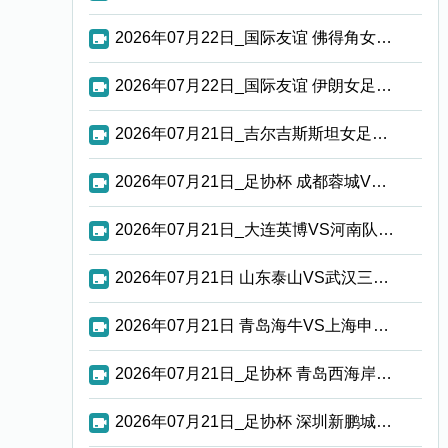
2026年07月22日_国际友谊 佛得角女足VS摩洛哥女足录像_高清录像【全场回放】
2026年07月22日_国际友谊 伊朗女足U20VS塔吉克斯坦女足U20录像_全场录像【全场回放】
2026年07月21日_吉尔吉斯斯坦女足U20VS乌兹别克女足U20 国际友谊录像_全场录像【全场回放】
2026年07月21日_足协杯 成都蓉城VS云南玉昆录像_全场录像【高清回放】
2026年07月21日_大连英博VS河南队 足协杯录像_全场录像【高清回放】
2026年07月21日 山东泰山VS武汉三镇 足协杯_全场录像【全场回放】
2026年07月21日 青岛海牛VS上海申花 足协杯_全场录像【视频集锦】
2026年07月21日_足协杯 青岛西海岸VS重庆铜梁龙录像_全场录像【视频集锦】
2026年07月21日_足协杯 深圳新鹏城VS上海海港录像_全场录像【视频集锦】