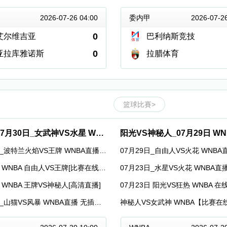
2026-07-26 04:00
委内甲
2026-07-2
0
艾尔维吉亚
巴利纳斯竞技
0
亚拉库雅诺斯
拉腊体育
篮球比賽>
2026年07月30日_女武神VS水星 WNBA直播 高清赛
07月29日_波特兰火焰VS王牌 WNBA直播 免费在线直播
07月31日 WNBA 自由人VS王牌[比赛在线观看]
日 WNBA 王牌VS神秘人[高清直播]
07月23日 阳光VS狂热 WNBA 
07月21日_山猫VS风暴 WNBA直播 无插件直播