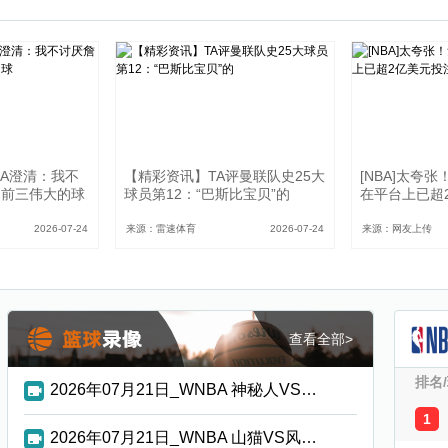
·A澄清：我不
【精彩资讯】TA评曼联队史25大
[NBA]太夸
是前三伟大的球
球员第12：“巴斯比宝贝”的
在平台上已超
2026-07-24
来源：雷速体育
2026-07-24
来源：网友上传
查看全部>
排名
2026年07月21日_WNBA 神秘人VS女武神录像_全场录像【视频集锦】
1
2026年07月21日_WNBA 山猫VS风暴录像_全场录像【高清回放】