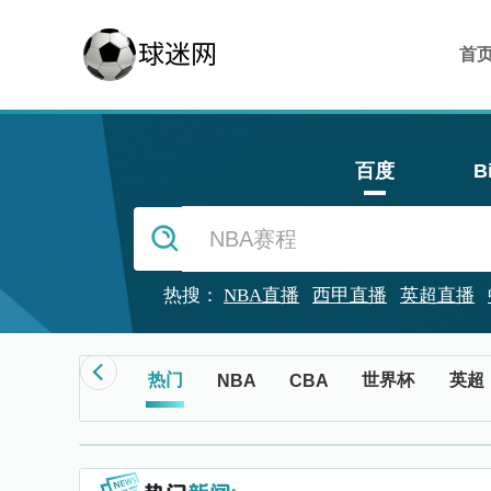
首
百度
B
热搜：
NBA直播
西甲直播
英超直播
热门
世界杯
英超
NBA
CBA