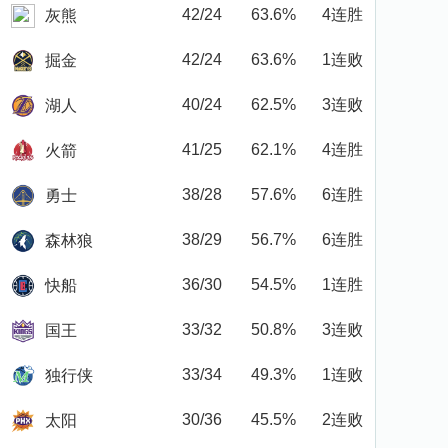
42/24
63.6%
4连胜
灰熊
42/24
63.6%
1连败
掘金
40/24
62.5%
3连败
湖人
41/25
62.1%
4连胜
火箭
38/28
57.6%
6连胜
勇士
38/29
56.7%
6连胜
森林狼
36/30
54.5%
1连胜
快船
33/32
50.8%
3连败
国王
33/34
49.3%
1连败
独行侠
30/36
45.5%
2连败
太阳